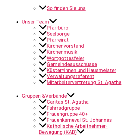
So finden Sie uns
Unser Team
Pfarrbüro
Seelsorge
Pfarreirat
Kirchenvorstand
Kirchenmusik
Wortgottesfeier
Gemeindeausschüsse
Küster*innen und Hausmeister
Verwaltungsreferent
Mitarbeitervertretung St. Agatha
Gruppen &Verbände
Caritas St. Agatha
Fahrradgruppe
Frauengruppe 40+
Frauenkarneval St. Johannes
Katholische Arbeitnehmer-
Bewegung (KAB)