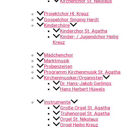
Kirchenchor St. Nikolaus
Projektchor Hl. Kreuz
Gospelchor Singing Hardt
Kinderchöre
Kinderchor St. Agatha
Kinder- / Jugendchor Heilig
Kreuz
Mädchenchor
Marktmusik
Probenzeiten
Programm Kirchenmusik St. Agatha
Kirchenmusiker/Organisten
Dr. Hans-Jakob Gerlings
Hans Herbert Hüwels
Instrumente
Große Orgel St. Agatha
Truhenorgel St. Agatha
Orgel St. Nikolaus
Orgel Heilig Kreuz