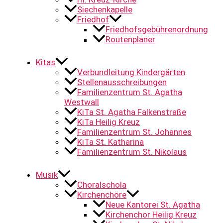
Siechenkapelle
Friedhof
Friedhofsgebührenordnung
Routenplaner
Kitas
Verbundleitung Kindergärten
Stellenausschreibungen
Familienzentrum St. Agatha
Westwall
KiTa St. Agatha Falkenstraße
KiTa Heilig Kreuz
Familienzentrum St. Johannes
KiTa St. Katharina
Familienzentrum St. Nikolaus
Musik
Choralschola
Kirchenchöre
Neue Kantorei St. Agatha
Kirchenchor Heilig Kreuz