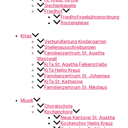
Siechenkapelle
Friedhof
Friedhofsgebührenordnung
Routenplaner
Kitas
Verbundleitung Kindergärten
Stellenausschreibungen
Familienzentrum St. Agatha
Westwall
KiTa St. Agatha Falkenstraße
KiTa Heilig Kreuz
Familienzentrum St. Johannes
KiTa St. Katharina
Familienzentrum St. Nikolaus
Musik
Choralschola
Kirchenchöre
Neue Kantorei St. Agatha
Kirchenchor Heilig Kreuz