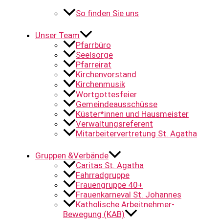
So finden Sie uns
Unser Team
Pfarrbüro
Seelsorge
Pfarreirat
Kirchenvorstand
Kirchenmusik
Wortgottesfeier
Gemeindeausschüsse
Küster*innen und Hausmeister
Verwaltungsreferent
Mitarbeitervertretung St. Agatha
Gruppen &Verbände
Caritas St. Agatha
Fahrradgruppe
Frauengruppe 40+
Frauenkarneval St. Johannes
Katholische Arbeitnehmer-
Bewegung (KAB)