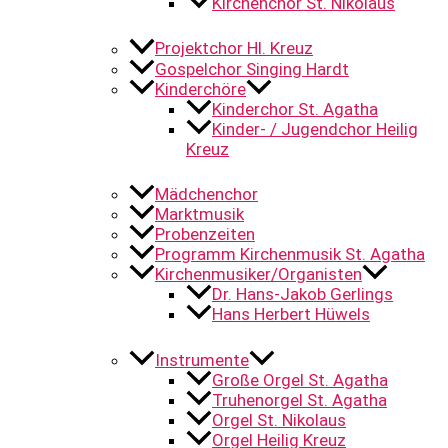
Kirchenchor St. Nikolaus
Projektchor Hl. Kreuz
Gospelchor Singing Hardt
Kinderchöre
Kinderchor St. Agatha
Kinder- / Jugendchor Heilig
Kreuz
Mädchenchor
Marktmusik
Probenzeiten
Programm Kirchenmusik St. Agatha
Kirchenmusiker/Organisten
Dr. Hans-Jakob Gerlings
Hans Herbert Hüwels
Instrumente
Große Orgel St. Agatha
Truhenorgel St. Agatha
Orgel St. Nikolaus
Orgel Heilig Kreuz