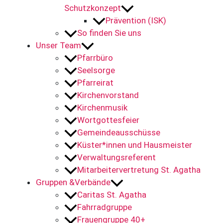
Schutzkonzept
Prävention (ISK)
So finden Sie uns
Unser Team
Pfarrbüro
Seelsorge
Pfarreirat
Kirchenvorstand
Kirchenmusik
Wortgottesfeier
Gemeindeausschüsse
Küster*innen und Hausmeister
Verwaltungsreferent
Mitarbeitervertretung St. Agatha
Gruppen &Verbände
Caritas St. Agatha
Fahrradgruppe
Frauengruppe 40+