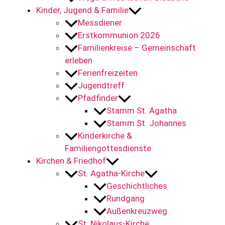
Kinder, Jugend & Familie
Messdiener
Erstkommunion 2026
Familienkreise – Gemeinschaft
erleben
Ferienfreizeiten
Jugendtreff
Pfadfinder
Stamm St. Agatha
Stamm St. Johannes
Kinderkirche &
Familiengottesdienste
Kirchen & Friedhof
St. Agatha-Kirche
Geschichtliches
Rundgang
Außenkreuzweg
St. Nikolaus-Kirche