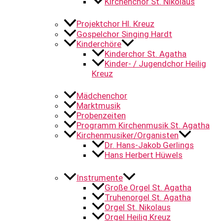
Kirchenchor St. Nikolaus
Projektchor Hl. Kreuz
Gospelchor Singing Hardt
Kinderchöre
Kinderchor St. Agatha
Kinder- / Jugendchor Heilig
Kreuz
Mädchenchor
Marktmusik
Probenzeiten
Programm Kirchenmusik St. Agatha
Kirchenmusiker/Organisten
Dr. Hans-Jakob Gerlings
Hans Herbert Hüwels
Instrumente
Große Orgel St. Agatha
Truhenorgel St. Agatha
Orgel St. Nikolaus
Orgel Heilig Kreuz