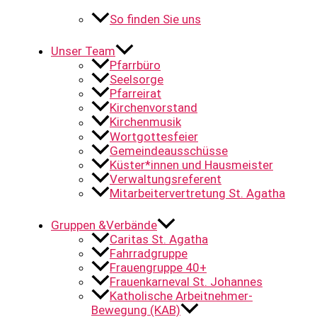
So finden Sie uns
Unser Team
Pfarrbüro
Seelsorge
Pfarreirat
Kirchenvorstand
Kirchenmusik
Wortgottesfeier
Gemeindeausschüsse
Küster*innen und Hausmeister
Verwaltungsreferent
Mitarbeitervertretung St. Agatha
Gruppen &Verbände
Caritas St. Agatha
Fahrradgruppe
Frauengruppe 40+
Frauenkarneval St. Johannes
Katholische Arbeitnehmer-
Bewegung (KAB)