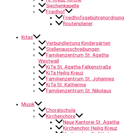
Siechenkapelle
Friedhof
Friedhofsgebührenordnung
Routenplaner
Kitas
Verbundleitung Kindergärten
Stellenausschreibungen
Familienzentrum St. Agatha
Westwall
KiTa St. Agatha Falkenstraße
KiTa Heilig Kreuz
Familienzentrum St. Johannes
KiTa St. Katharina
Familienzentrum St. Nikolaus
Musik
Choralschola
Kirchenchöre
Neue Kantorei St. Agatha
Kirchenchor Heilig Kreuz