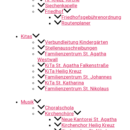
Siechenkapelle
Friedhof
Friedhofsgebührenordnung
Routenplaner
Kitas
Verbundleitung Kindergärten
Stellenausschreibungen
Familienzentrum St. Agatha
Westwall
KiTa St. Agatha Falkenstraße
KiTa Heilig Kreuz
Familienzentrum St. Johannes
KiTa St. Katharina
Familienzentrum St. Nikolaus
Musik
Choralschola
Kirchenchöre
Neue Kantorei St. Agatha
Kirchenchor Heilig Kreuz