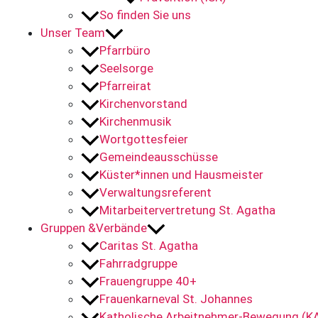
So finden Sie uns
Unser Team
Pfarrbüro
Seelsorge
Pfarreirat
Kirchenvorstand
Kirchenmusik
Wortgottesfeier
Gemeindeausschüsse
Küster*innen und Hausmeister
Verwaltungsreferent
Mitarbeitervertretung St. Agatha
Gruppen &Verbände
Caritas St. Agatha
Fahrradgruppe
Frauengruppe 40+
Frauenkarneval St. Johannes
Katholische Arbeitnehmer-Bewegung (K