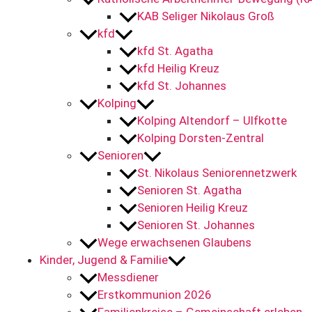
KAB Seliger Nikolaus Groß
kfd
kfd St. Agatha
kfd Heilig Kreuz
kfd St. Johannes
Kolping
Kolping Altendorf – Ulfkotte
Kolping Dorsten-Zentral
Senioren
St. Nikolaus Seniorennetzwerk
Senioren St. Agatha
Senioren Heilig Kreuz
Senioren St. Johannes
Wege erwachsenen Glaubens
Kinder, Jugend & Familie
Messdiener
Erstkommunion 2026