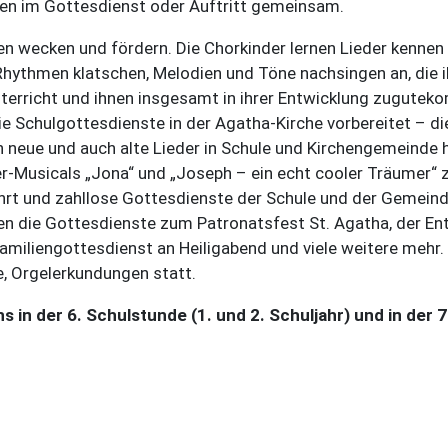
gen im Gottesdienst oder Auftritt gemeinsam.
en wecken und fördern. Die Chorkinder lernen Lieder kennen
 Rhythmen klatschen, Melodien und Töne nachsingen an, die 
nterricht und ihnen insgesamt in ihrer Entwicklung zugutek
 Schulgottesdienste in der Agatha-Kirche vorbereitet – die
neue und auch alte Lieder in Schule und Kirchengemeinde hi
der-Musicals „Jona“ und „Joseph – ein echt cooler Träumer
rt und zahllose Gottesdienste der Schule und der Gemeind
en die Gottesdienste zum Patronatsfest St. Agatha, der En
 Familiengottesdienst an Heiligabend und viele weitere mehr
e, Orgelerkundungen statt.
s in der 6. Schulstunde (1. und 2. Schuljahr) und in der 