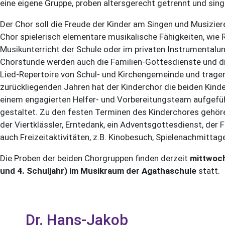
eine eigene Gruppe, proben altersgerecht getrennt und sin
Der Chor soll die Freude der Kinder am Singen und Musizier
Chor spielerisch elementare musikalische Fähigkeiten, wie
Musikunterricht der Schule oder im privaten Instrumentalu
Chorstunde werden auch die Familien-Gottesdienste und die
Lied-Repertoire von Schul- und Kirchengemeinde und tragen 
zurückliegenden Jahren hat der Kinderchor die beiden Kin
einem engagierten Helfer- und Vorbereitungsteam aufgefüh
gestaltet. Zu den festen Terminen des Kinderchores gehör
der Viertklässler, Erntedank, ein Adventsgottesdienst, der
auch Freizeitaktivitäten, z.B. Kinobesuch, Spielenachmittag
Die Proben der beiden Chorgruppen finden derzeit
mittwoch
und 4. Schuljahr) im Musikraum der Agathaschule
statt.
Dr. Hans-Jakob