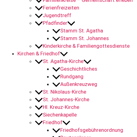
Familienkreise – Gemeinschaft erleben
Ferienfreizeiten
Jugendtreff
Pfadfinder
Stamm St. Agatha
Stamm St. Johannes
Kinderkirche & Familiengottesdienste
Kirchen & Friedhof
St. Agatha-Kirche
Geschichtliches
Rundgang
Außenkreuzweg
St. Nikolaus-Kirche
St. Johannes-Kirche
Hl. Kreuz-Kirche
Siechenkapelle
Friedhof
Friedhofsgebührenordnung