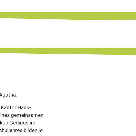
 Agatha.
d Kantor Hans-
 eines gemeinsamen
kob Gerlings im
chuljahres bilden je