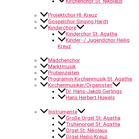
Kirchenchor St. Nikolaus
Projektchor Hl. Kreuz
Gospelchor Singing Hardt
Kinderchöre
Kinderchor St. Agatha
Kinder- / Jugendchor Heilig
Kreuz
Mädchenchor
Marktmusik
Probenzeiten
Programm Kirchenmusik St. Agatha
Kirchenmusiker/Organisten
Dr. Hans-Jakob Gerlings
Hans Herbert Hüwels
Instrumente
Große Orgel St. Agatha
Truhenorgel St. Agatha
Orgel St. Nikolaus
Orgel Heilig Kreuz