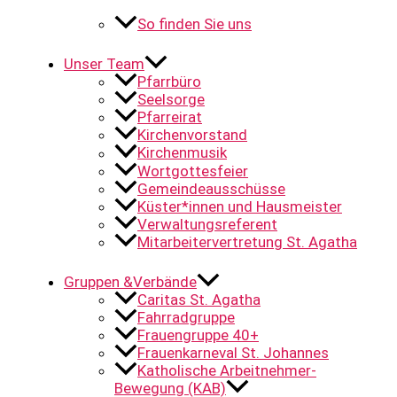
So finden Sie uns
Unser Team
Pfarrbüro
Seelsorge
Pfarreirat
Kirchenvorstand
Kirchenmusik
Wortgottesfeier
Gemeindeausschüsse
Küster*innen und Hausmeister
Verwaltungsreferent
Mitarbeitervertretung St. Agatha
Gruppen &Verbände
Caritas St. Agatha
Fahrradgruppe
Frauengruppe 40+
Frauenkarneval St. Johannes
Katholische Arbeitnehmer-
Bewegung (KAB)