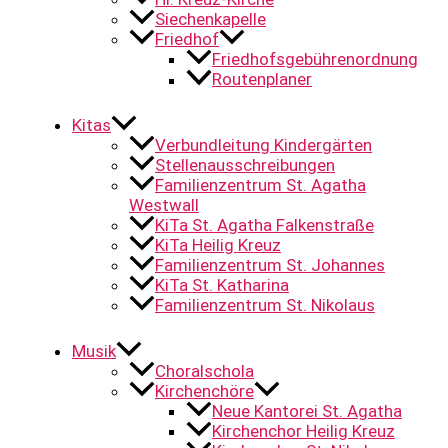
Siechenkapelle
Friedhof
Friedhofsgebührenordnung
Routenplaner
Kitas
Verbundleitung Kindergärten
Stellenausschreibungen
Familienzentrum St. Agatha
Westwall
KiTa St. Agatha Falkenstraße
KiTa Heilig Kreuz
Familienzentrum St. Johannes
KiTa St. Katharina
Familienzentrum St. Nikolaus
Musik
Choralschola
Kirchenchöre
Neue Kantorei St. Agatha
Kirchenchor Heilig Kreuz