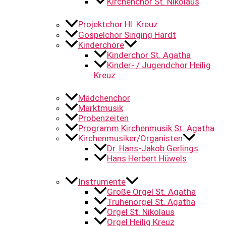
Kirchenchor St. Nikolaus
Projektchor Hl. Kreuz
Gospelchor Singing Hardt
Kinderchöre
Kinderchor St. Agatha
Kinder- / Jugendchor Heilig
Kreuz
Mädchenchor
Marktmusik
Probenzeiten
Programm Kirchenmusik St. Agatha
Kirchenmusiker/Organisten
Dr. Hans-Jakob Gerlings
Hans Herbert Hüwels
Instrumente
Große Orgel St. Agatha
Truhenorgel St. Agatha
Orgel St. Nikolaus
Orgel Heilig Kreuz