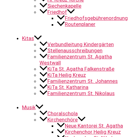
Siechenkapelle
Friedhof
Friedhofsgebührenordnung
Routenplaner
Kitas
Verbundleitung Kindergärten
Stellenausschreibungen
Familienzentrum St. Agatha
Westwall
KiTa St. Agatha Falkenstraße
KiTa Heilig Kreuz
Familienzentrum St. Johannes
KiTa St. Katharina
Familienzentrum St. Nikolaus
Musik
Choralschola
Kirchenchöre
Neue Kantorei St. Agatha
Kirchenchor Heilig Kreuz