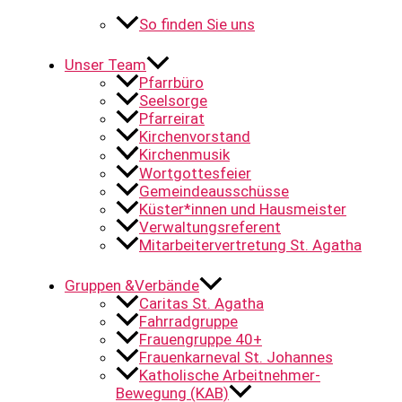
So finden Sie uns
Unser Team
Pfarrbüro
Seelsorge
Pfarreirat
Kirchenvorstand
Kirchenmusik
Wortgottesfeier
Gemeindeausschüsse
Küster*innen und Hausmeister
Verwaltungsreferent
Mitarbeitervertretung St. Agatha
Gruppen &Verbände
Caritas St. Agatha
Fahrradgruppe
Frauengruppe 40+
Frauenkarneval St. Johannes
Katholische Arbeitnehmer-
Bewegung (KAB)