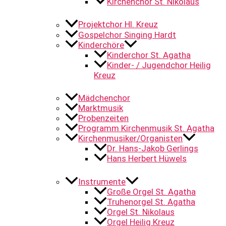
Kirchenchor St. Nikolaus
Projektchor Hl. Kreuz
Gospelchor Singing Hardt
Kinderchöre
Kinderchor St. Agatha
Kinder- / Jugendchor Heilig
Kreuz
Mädchenchor
Marktmusik
Probenzeiten
Programm Kirchenmusik St. Agatha
Kirchenmusiker/Organisten
Dr. Hans-Jakob Gerlings
Hans Herbert Hüwels
Instrumente
Große Orgel St. Agatha
Truhenorgel St. Agatha
Orgel St. Nikolaus
Orgel Heilig Kreuz