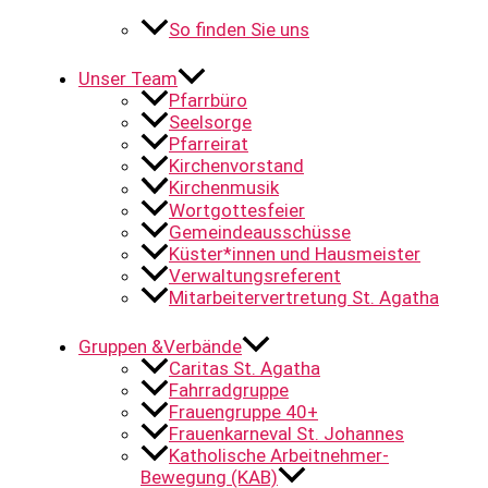
So finden Sie uns
Unser Team
Pfarrbüro
Seelsorge
Pfarreirat
Kirchenvorstand
Kirchenmusik
Wortgottesfeier
Gemeindeausschüsse
Küster*innen und Hausmeister
Verwaltungsreferent
Mitarbeitervertretung St. Agatha
Gruppen &Verbände
Caritas St. Agatha
Fahrradgruppe
Frauengruppe 40+
Frauenkarneval St. Johannes
Katholische Arbeitnehmer-
Bewegung (KAB)