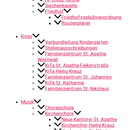
Siechenkapelle
Friedhof
Friedhofsgebührenordnung
Routenplaner
Kitas
Verbundleitung Kindergärten
Stellenausschreibungen
Familienzentrum St. Agatha
Westwall
KiTa St. Agatha Falkenstraße
KiTa Heilig Kreuz
Familienzentrum St. Johannes
KiTa St. Katharina
Familienzentrum St. Nikolaus
Musik
Choralschola
Kirchenchöre
Neue Kantorei St. Agatha
Kirchenchor Heilig Kreuz