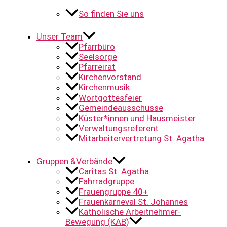
So finden Sie uns
Unser Team
Pfarrbüro
Seelsorge
Pfarreirat
Kirchenvorstand
Kirchenmusik
Wortgottesfeier
Gemeindeausschüsse
Küster*innen und Hausmeister
Verwaltungsreferent
Mitarbeitervertretung St. Agatha
Gruppen &Verbände
Caritas St. Agatha
Fahrradgruppe
Frauengruppe 40+
Frauenkarneval St. Johannes
Katholische Arbeitnehmer-
Bewegung (KAB)