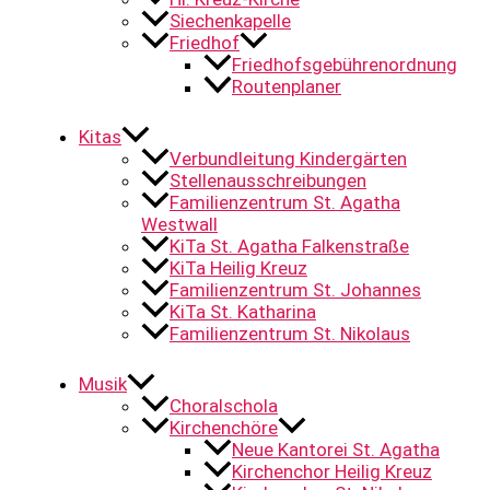
Siechenkapelle
Friedhof
Friedhofsgebührenordnung
Routenplaner
Kitas
Verbundleitung Kindergärten
Stellenausschreibungen
Familienzentrum St. Agatha
Westwall
KiTa St. Agatha Falkenstraße
KiTa Heilig Kreuz
Familienzentrum St. Johannes
KiTa St. Katharina
Familienzentrum St. Nikolaus
Musik
Choralschola
Kirchenchöre
Neue Kantorei St. Agatha
Kirchenchor Heilig Kreuz