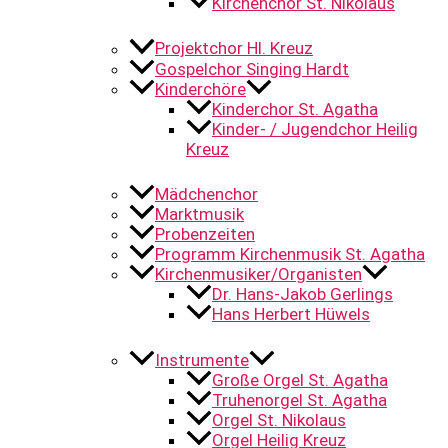
Kirchenchor St. Nikolaus
Projektchor Hl. Kreuz
Gospelchor Singing Hardt
Kinderchöre
Kinderchor St. Agatha
Kinder- / Jugendchor Heilig
Kreuz
Mädchenchor
Marktmusik
Probenzeiten
Programm Kirchenmusik St. Agatha
Kirchenmusiker/Organisten
Dr. Hans-Jakob Gerlings
Hans Herbert Hüwels
Instrumente
Große Orgel St. Agatha
Truhenorgel St. Agatha
Orgel St. Nikolaus
Orgel Heilig Kreuz