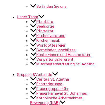
So finden Sie uns
Unser Team
Pfarrbüro
Seelsorge
Pfarreirat
Kirchenvorstand
Kirchenmusik
Wortgottesfeier
Gemeindeausschüsse
Küster*innen und Hausmeister
Verwaltungsreferent
Mitarbeitervertretung St. Agatha
Gruppen &Verbände
Caritas St. Agatha
Fahrradgruppe
Frauengruppe 40+
Frauenkarneval St. Johannes
Katholische Arbeitnehmer-
Bewegung (KAB)