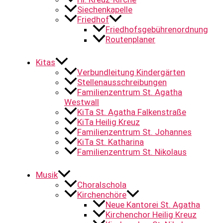
Siechenkapelle
Friedhof
Friedhofsgebührenordnung
Routenplaner
Kitas
Verbundleitung Kindergärten
Stellenausschreibungen
Familienzentrum St. Agatha
Westwall
KiTa St. Agatha Falkenstraße
KiTa Heilig Kreuz
Familienzentrum St. Johannes
KiTa St. Katharina
Familienzentrum St. Nikolaus
Musik
Choralschola
Kirchenchöre
Neue Kantorei St. Agatha
Kirchenchor Heilig Kreuz