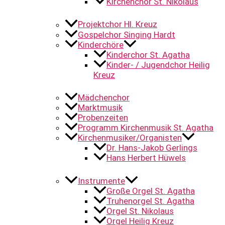
Kirchenchor St. Nikolaus
Projektchor Hl. Kreuz
Gospelchor Singing Hardt
Kinderchöre
Kinderchor St. Agatha
Kinder- / Jugendchor Heilig
Kreuz
Mädchenchor
Marktmusik
Probenzeiten
Programm Kirchenmusik St. Agatha
Kirchenmusiker/Organisten
Dr. Hans-Jakob Gerlings
Hans Herbert Hüwels
Instrumente
Große Orgel St. Agatha
Truhenorgel St. Agatha
Orgel St. Nikolaus
Orgel Heilig Kreuz