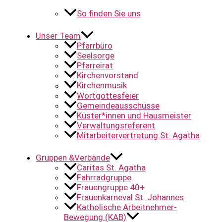
So finden Sie uns
Unser Team
Pfarrbüro
Seelsorge
Pfarreirat
Kirchenvorstand
Kirchenmusik
Wortgottesfeier
Gemeindeausschüsse
Küster*innen und Hausmeister
Verwaltungsreferent
Mitarbeitervertretung St. Agatha
Gruppen &Verbände
Caritas St. Agatha
Fahrradgruppe
Frauengruppe 40+
Frauenkarneval St. Johannes
Katholische Arbeitnehmer-
Bewegung (KAB)