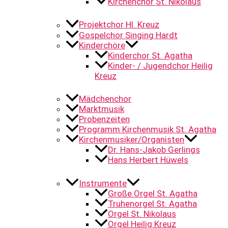
Kirchenchor St. Nikolaus
Projektchor Hl. Kreuz
Gospelchor Singing Hardt
Kinderchöre
Kinderchor St. Agatha
Kinder- / Jugendchor Heilig
Kreuz
Mädchenchor
Marktmusik
Probenzeiten
Programm Kirchenmusik St. Agatha
Kirchenmusiker/Organisten
Dr. Hans-Jakob Gerlings
Hans Herbert Hüwels
Instrumente
Große Orgel St. Agatha
Truhenorgel St. Agatha
Orgel St. Nikolaus
Orgel Heilig Kreuz