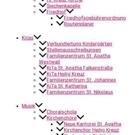
Siechenkapelle
Friedhof
Friedhofsgebührenordnung
Routenplaner
Kitas
Verbundleitung Kindergärten
Stellenausschreibungen
Familienzentrum St. Agatha
Westwall
KiTa St. Agatha Falkenstraße
KiTa Heilig Kreuz
Familienzentrum St. Johannes
KiTa St. Katharina
Familienzentrum St. Nikolaus
Musik
Choralschola
Kirchenchöre
Neue Kantorei St. Agatha
Kirchenchor Heilig Kreuz