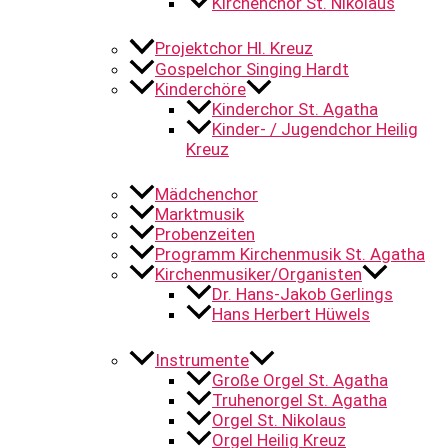
Kirchenchor St. Nikolaus
Projektchor Hl. Kreuz
Gospelchor Singing Hardt
Kinderchöre
Kinderchor St. Agatha
Kinder- / Jugendchor Heilig
Kreuz
Mädchenchor
Marktmusik
Probenzeiten
Programm Kirchenmusik St. Agatha
Kirchenmusiker/Organisten
Dr. Hans-Jakob Gerlings
Hans Herbert Hüwels
Instrumente
Große Orgel St. Agatha
Truhenorgel St. Agatha
Orgel St. Nikolaus
Orgel Heilig Kreuz