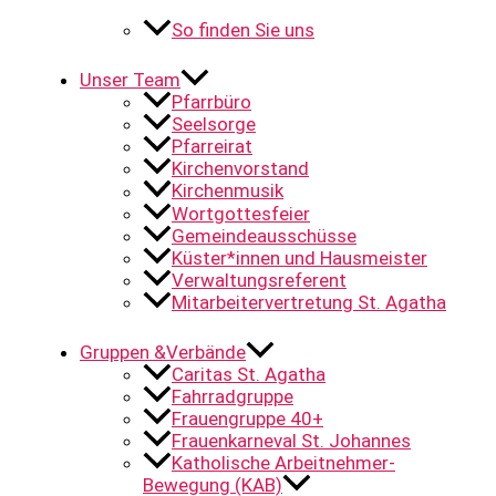
So finden Sie uns
Unser Team
Pfarrbüro
Seelsorge
Pfarreirat
Kirchenvorstand
Kirchenmusik
Wortgottesfeier
Gemeindeausschüsse
Küster*innen und Hausmeister
Verwaltungsreferent
Mitarbeitervertretung St. Agatha
Gruppen &Verbände
Caritas St. Agatha
Fahrradgruppe
Frauengruppe 40+
Frauenkarneval St. Johannes
Katholische Arbeitnehmer-
Bewegung (KAB)