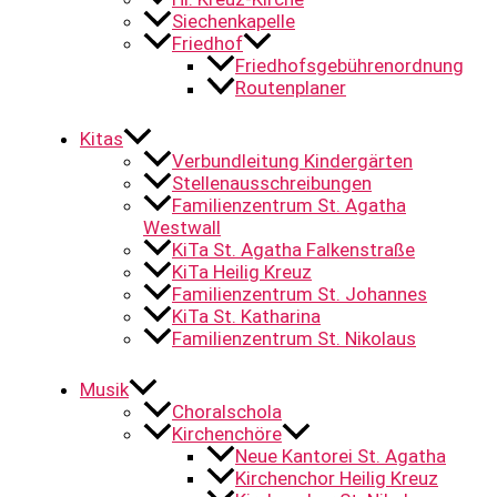
Siechenkapelle
Friedhof
Friedhofsgebührenordnung
Routenplaner
Kitas
Verbundleitung Kindergärten
Stellenausschreibungen
Familienzentrum St. Agatha
Westwall
KiTa St. Agatha Falkenstraße
KiTa Heilig Kreuz
Familienzentrum St. Johannes
KiTa St. Katharina
Familienzentrum St. Nikolaus
Musik
Choralschola
Kirchenchöre
Neue Kantorei St. Agatha
Kirchenchor Heilig Kreuz