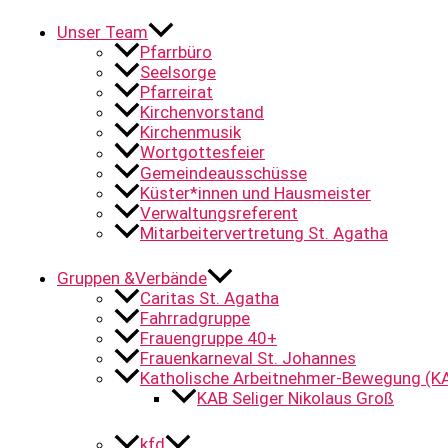
Unser Team
Pfarrbüro
Seelsorge
Pfarreirat
Kirchenvorstand
Kirchenmusik
Wortgottesfeier
Gemeindeausschüsse
Küster*innen und Hausmeister
Verwaltungsreferent
Mitarbeitervertretung St. Agatha
Gruppen &Verbände
Caritas St. Agatha
Fahrradgruppe
Frauengruppe 40+
Frauenkarneval St. Johannes
Katholische Arbeitnehmer-Bewegung (K
KAB Seliger Nikolaus Groß
kfd