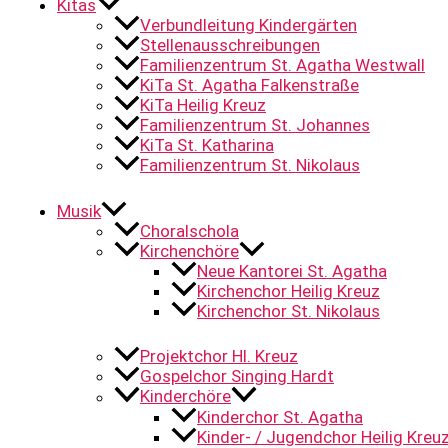
Kitas
Verbundleitung Kindergärten
Stellenausschreibungen
Familienzentrum St. Agatha Westwall
KiTa St. Agatha Falkenstraße
KiTa Heilig Kreuz
Familienzentrum St. Johannes
KiTa St. Katharina
Familienzentrum St. Nikolaus
Musik
Choralschola
Kirchenchöre
Neue Kantorei St. Agatha
Kirchenchor Heilig Kreuz
Kirchenchor St. Nikolaus
Projektchor Hl. Kreuz
Gospelchor Singing Hardt
Kinderchöre
Kinderchor St. Agatha
Kinder- / Jugendchor Heilig Kreu