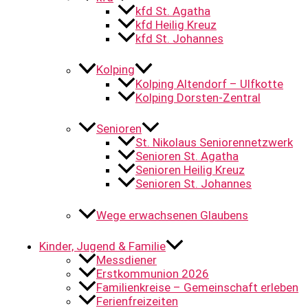
kfd St. Agatha
kfd Heilig Kreuz
kfd St. Johannes
Kolping
Kolping Altendorf – Ulfkotte
Kolping Dorsten-Zentral
Senioren
St. Nikolaus Seniorennetzwerk
Senioren St. Agatha
Senioren Heilig Kreuz
Senioren St. Johannes
Wege erwachsenen Glaubens
Kinder, Jugend & Familie
Messdiener
Erstkommunion 2026
Familienkreise – Gemeinschaft erleben
Ferienfreizeiten