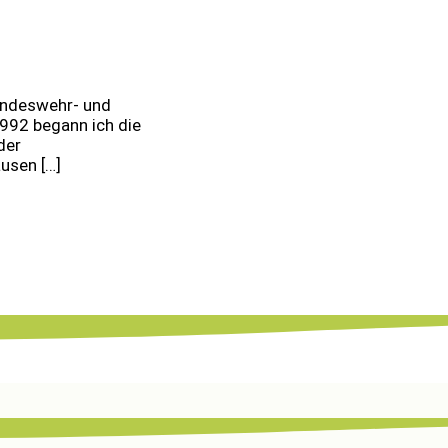
undeswehr- und
992 begann ich die
der
usen […]