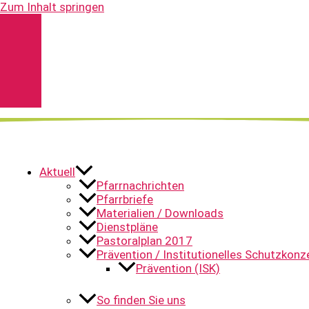
Zum Inhalt springen
Kontakt
Spenden
Pfarrnachrichten
YouTube
Aktuell
Pfarrnachrichten
Pfarrbriefe
Materialien / Downloads
Dienstpläne
Pastoralplan 2017
Prävention / Institutionelles Schutzkonz
Prävention (ISK)
So finden Sie uns